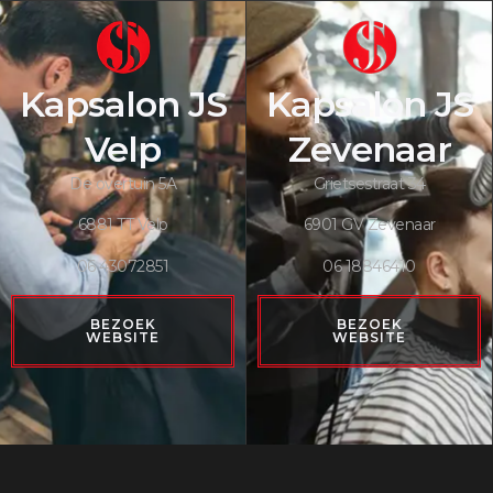
Kapsalon JS
Kapsalon JS
Velp
Zevenaar
De overtuin 5A
Grietsestraat 34
6881 TT Velp
6901 GV Zevenaar
06 43072851
06 18846410
BEZOEK
BEZOEK
WEBSITE
WEBSITE